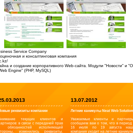
siness Service Company
оценочная и консалтинговая компания
c.kz/
айна и создание корпоративного Web-сайта. Модули "Новости" и "О
Web Engine" (PHP, MySQL)
25.03.2013
13.07.2012
Новые реквизиты компании
Летние каникулы Neat Web Solution
Внимание текущих клиентов и
Уважаемые клиенты и партнеры
партнеров: в связи с передачей прав
сообщаем вам о том, что в период
и обязанностей исполняющей
16 июля по 19 августа наш
стороны, изменились реквизиты.
компания уходит на летние каникул