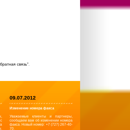
братная связь".
09.07.2012
Изменение номера факса
,
Уважаемые клиенты и партнеры,
 с
сообщаем вам об изменении номера
а
факса. Новый номер: +7 (727) 267-40-
ы.
70.