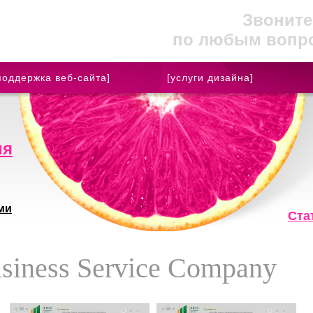
Звоните
по любым вопр
поддержка веб-сайта]
[услуги дизайна]
ия
ми
Ста
siness Service Company