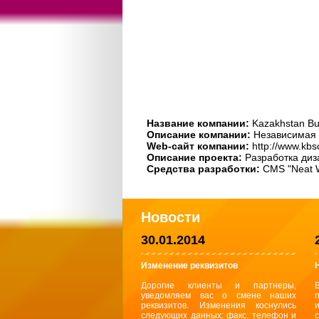
Название компании:
Kazakhstan Bu
Описание компании:
Независимая 
Web-сайт компании:
http://www.kbs
Описание проекта:
Разработка диз
Средства разработки:
CMS "Neat 
Новости
30.01.2014
Изменение реквизитов
Дорогие клиенты и партнеры,
уведомляем вас о смене наших
реквизитов. Изменения коснулись
следующих данных: факс, телефон и