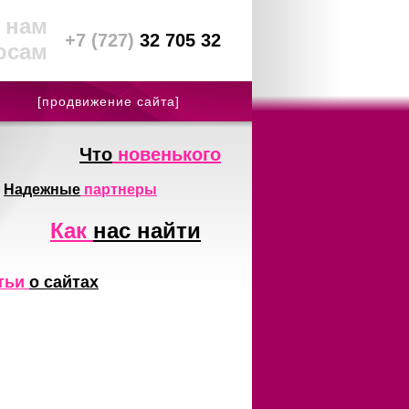
 нам
+7 (727)
32 705 32
осам
[продвижение сайта]
Что
новенького
Надежные
партнеры
Как
нас найти
тьи
о сайтах