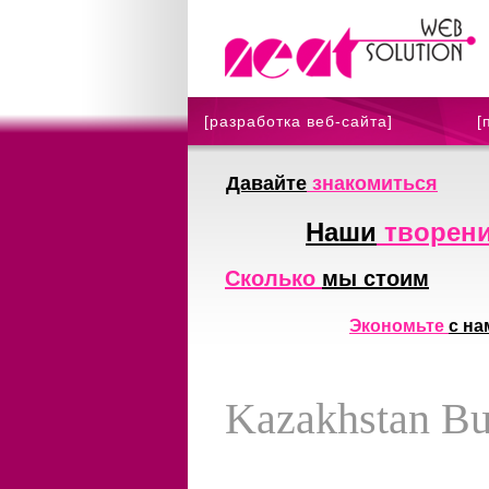
[разработка веб-сайта]
[
Давайте
знакомиться
Наши
творен
Сколько
мы стоим
Экономьте
с на
Kazakhstan Bu