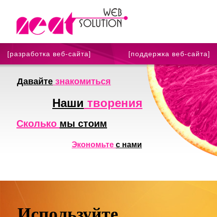
[разработка веб-сайта]
[поддержка веб-сайта]
Давайте
знакомиться
Наши
творения
Сколько
мы стоим
Экономьте
с нами
Используйте