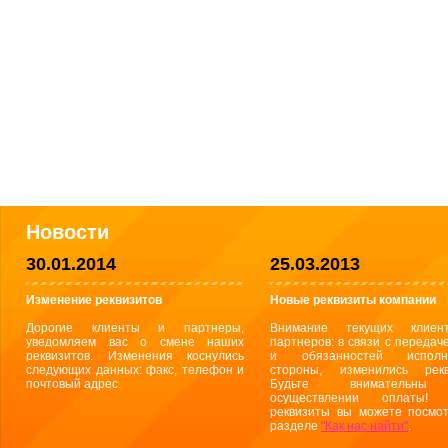
Новости
30.01.2014
25.03.2013
Изменение реквизитов
Новые реквизиты компании
Дорогие клиенты и партнеры,
Внимание текущих клиен
уведомляем вас о смене наших
партнеров: в связи с передач
реквизитов. Изменения коснулись
и обязанностей исполн
следующих данных: факс, телефон и
стороны, изменились рекв
почтовый адрес.
Будьте внимательн
осуществлении оплаты! 
реквизиты вы можете посмот
разделе
"Как нас найти"
.