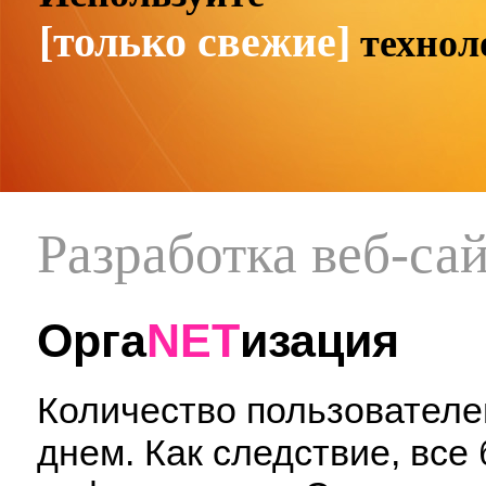
[только свежие]
технол
Разработка веб-са
Орга
NET
изация
Количество пользователе
днем. Как следствие, вс